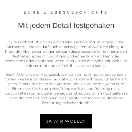
EURE LIEBESGESCHICHTE
Mit jedem Detail festgehalten
Eure Hochzeit ist ein Tag voller Liebe, Lachen und unvergesslicher
Momente – und ich darf euch dabei begleiten, als wäre ich eine gute
Freundin. Aber bevor wir gemeinsam diese besonderen Erinnerungen
festhalten, ist es mir wichtig, euch kennenzulernen. Denn die
schönsten Bilder entstehen, wenn ihr euch bei mir wohlfühlt, wenn ihr
mir vertraut und einfach ihr selbst sein könnt.
Beim Anblick eurer Hochzeitsbilder sollt ihr nicht nur sehen, sondern
fühlen, wie sehr ich diesen Tag mit euch miterlebt habe. Ich lache mit
euch, fiebere mit, halte den Atem an und ich weine mit, wenn eure
Eltern oder Großeltern eine Träne vor Stolz und Rührung nicht
zurückhalten können. Denn genau das ist es, was ich an Hochzeiten so
liebe: die echten Emotionen, die ungestellten Momente, die kleine
Berührung zwischendurch.
JA WIR WOLLEN