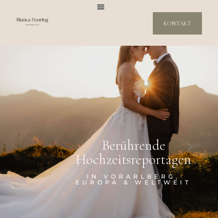
KONTAKT
Berührende
Hochzeitsreportagen
IN VORARLBERG,
EUROPA & WELTWEIT