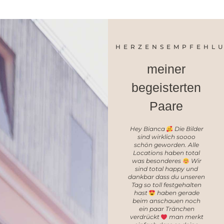
HERZENSEMPFEHL
meiner
begeisterten
Paare
Bianca hat unsere
Hey Bianca
Die Bilder
Hochzeit den ganzen Tag
sind wirklich soooo
begleitet, angefangen
schön geworden. Alle
vom Getting Ready bis
Locations haben total
zum Brauttanz, sie war
was besonderes
Wir
überall dabei. Sie ist nicht
sind total happy und
nur unglaublich
dankbar dass du unseren
talentiert, sondern auch
Tag so toll festgehalten
e
ein wahnsinnig lieber,
hast
haben gerade
offener und herzlicher
beim anschauen noch
Mensch. Von Anfang an
ein paar Tränchen
hat sie sich so viel Zeit für
verdrückt
man merkt